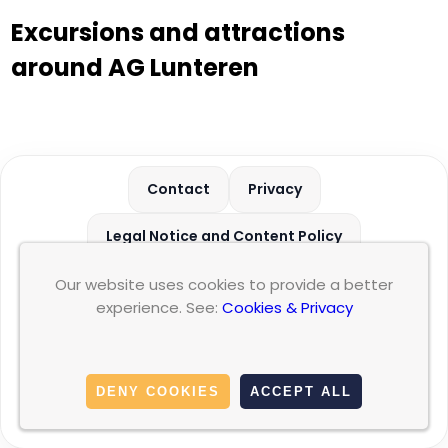
Excursions and attractions
around AG Lunteren
Contact
Privacy
Legal Notice and Content Policy
Our website uses cookies to provide a better
This website is not the official website of the
experience. See:
Cookies & Privacy
accommodation or business mentioned. We are an
independent affiliate and informational platform whose
purpose is to promote the accommodation and redirect
users to external booking services. For more information,
DENY COOKIES
ACCEPT ALL
please read our
Legal Notice and Content Policy
.